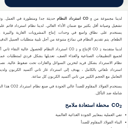
لدينا مجموعة من
حديثة جدا ومتطورة في العمل. وت
CO
استرداد النظام
2
تشغيل وصيانة أقل بكثير مع ضمان الأداء العالي. لدينا نظام استرداد قائم عل
يستخدم على نطاق واسع في وحدات إنتاج المشروبات الغازية والبيرة 
الطعام. يتم تقديم النظام في نماذج متنوعة من أجل تلبية متطلبات العميل الدقيق
لدينا متقدمة CO
الإنتاج و CO
استرداد النظام للحصول عالية النقاء ثاني أ
2
2
لجميع التطبيقات الصناعية والغذاء الصف، تعديلها بشكل فردي لمتطلبات عملائن
نظام الاسترداد بشكل فريد لتخزين السوائل والغازات تحت ضغوط عالية. نصم
استرداد تلقائي بالكامل ، يهدف إلى استرداد غاز ثاني أكسيد الكربون ولدي
التعامل مع الحجم الكبير من ثاني أكسيد الكربون كل ساعة.
يستخدم الفولاذ المقاوم للصد
شاملة ضد التآكل.
CO
محطة استعادة ملامح
2
تفي العملية بمعايير الجودة الغذائية العالمية
البناء الفولاذ المقاوم للصدأ