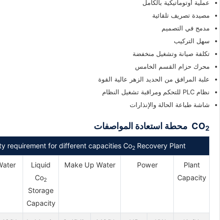
عملية أوتوماتيكية بالكامل
مصيدة تصريف تلقائية
مدمج في التصميم
سهل التركيب
تكلفة صيانة وتشغيل منخفضة
محرك حزام القسم الخامس
علبة المرافق من الحديد الزهر عالية القوة
نظام PLC للتحكم ومراقبة تشغيل النظام
شاشة طباعة الحالة والإنذارات
CO
محطة استعادة المواصفات
2
ity requirement for different capacities Co
Recovery Plant
2
Water
Liquid
Make Up Water
Power
Plant
Co
Capacity
2
Storage
Capacity