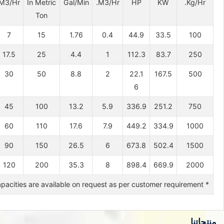
M3/Hr
In Metric
Gal/Min
M3/Hr.
HP
KW
Kg/Hr.
Ton
7
15
1.76
0.4
44.9
33.5
100
17.5
25
4.4
1
112.3
83.7
250
30
50
8.8
2
22.1
167.5
500
6
45
100
13.2
5.9
336.9
251.2
750
60
110
17.6
7.9
449.2
334.9
1000
90
150
26.5
6
673.8
502.4
1500
120
200
35.3
8
898.4
669.9
2000
* Larger Capacities are available on request as per customer requirement.
منتجاتنا