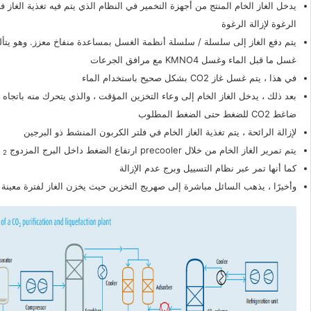
يدخل الغاز الخام المنتج من أجهزة التخمير في النظام الذي يتم فيه تغذية الغاز 
الرغوة لإزالة الرغوة
يتم دفع الغاز إلى سلسلة / سلسلة أنظمة الغسل بمساعدة منفاخ معزز. وهو يتأ
غسل ما قبل الماء وغسل KMNO4 مع مرافق الجرعات
في هذا ، يتم غسل غاز CO2 بشكل صحيح باستخدام الماء
بعد ذلك ، يدخل الغاز الخام إلى وعاء التخزين المؤقت ، والذي يتحرك منه باتجاه 
ضاغط CO2 للضغط حتى الضغط المطلوب
لإزالة الرائحة ، يتم تغذية الغاز الخام في فلتر الكربون المنشط ذو البرجين
يتم تمرير الغاز الخام من خلال precooler ارتفاع الضغط داخل البرج المزدوج CO
2
كما أنها تمر عبر نظام التسييل وبرج عدم الإزالة
وأخيرًا ، يذهب السائل مباشرة إلى صهريج التخزين حيث يخزن الغاز لفترة معينة