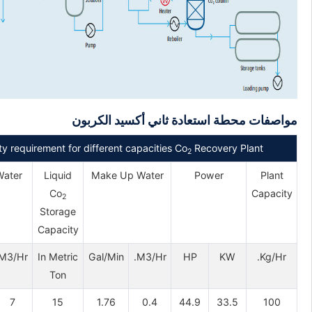
مواصفات محطة استعادة ثاني أكسيد الكربون
ity requirement for different capacities Co
Recovery Plant
2
Water
Liquid
Make Up Water
Power
Plant
Co
Capacity
2
Storage
Capacity
M3/Hr
In Metric
Gal/Min
M3/Hr.
HP
KW
Kg/Hr.
Ton
7
15
1.76
0.4
44.9
33.5
100