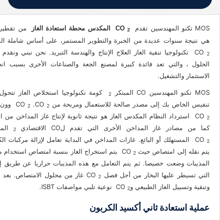
MOS تكنو المهندسين تقدم
من تقطير و
CO
المكدس محطة استعادة الغاز
2
هي نتيجة سنوات عديدة من الخبرة والتطوير المستمر، على أساس شاملة الدر
CO
تكنولوجيا تنقية الغاز العلاج الإنتاج والهندسة التبريد. نحن نبني ونقدم 
2
الحلول ، والتي تعد فائدة كبيرة لمصنع الجعة والصناعات الأخرى بسبب ان
الاستثمار والتشغيل.
MOS تكنو المهندسين CO المبتكر
كومة تكنولوجيا استخلاص الغاز تتحول 
2
تنفيس الخاص بك إلى مصدر صالحة للاستعمال ومربحة من CO
.CO
وون ا
2
2
CO
استرداد النظام المكدس الغاز هو نتيجة ثانوية لإنتاج غاز المداخن من ال
2
كما من مصادر غاز المداخن الأخرى التي تقدم لCO الاقتصادي
المص
2
CO
المستهلك أو البائع. غازات المداخن في البداية تعامل لإزالة مركبات ال
2
يتم نقله إلى امتصاص حيث CO
يتم استخراج الغاز بنسبة امتصاص استخدام م
2
المذيبات وضعت خصيصا. ثم يتم التعامل مع هذه المذيبات حراريا عن طريق إ
التي تسيطر عليها البخار من أجل فصل CO
غاز من محلول الامتصاص. بعد ض
2
وتنقية وتسييل الغاز الطبيعي وCO
نوعية تلبي مواصفات ISBT.
2
عملية استعادة ثاني أكسيد الكربون