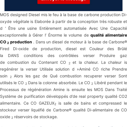
MOS designed Diesel mis le feu à la base de carbone production Di-
oxyde végétale is Elaborée à partir de la conception très robuste et
d ‘ Être une usine Entièrement automatisée Avec Une Capacité
exceptionnelle à Gérer l’ Énorme le volume de
qualité alimentair
CO
production
. Dans un diesel de moteur à la base de Carbone
2
Fired Di-oxide de production, diesel est Couleur des Brûlé
la DANS conditions des contrôlées verser Produire gaz
de combustion du Contenant CO
et la chaleur. La chaleur i
2
regénérer la verser Utilisée solution d »Aminé CO riche Prendre
soin
Alors les gaz de Qué combustion recuperer verser Son
2
utilisés le CO
Dans la colonne absorbée. Le CO
Libéré pendant l
2
2
Processus de régénération Amine is ensuite les MOS Dans Traité
Système de purification développés d’de real property qualité CO2
alimentaire. Ce CO GAZEUX
is salle de bains et compressed l
2
stockeur verser liquéfié de Carbone® qualité Di-alimentaire de CO
oxide
réservoirs de stockage.
2