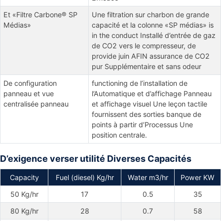
Et «Filtre Carbone® SP
Une filtration sur charbon de grande
Médias»
capacité et la colonne «SP médias» is
in the conduct Installé d’entrée de gaz
de CO2 vers le compresseur, de
provide juin AFIN assurance de CO2
pur Supplémentaire et sans odeur
De configuration
functioning de l’installation de
panneau et vue
l’Automatique et d’affichage Panneau
centralisée panneau
et affichage visuel Une leçon tactile
fournissent des sorties banque de
points à partir d’Processus Une
position centrale.
D’exigence verser utilité Diverses Capacités
Capacity
Fuel (diesel) Kg/hr
Water m3/hr
Power KW
50 Kg/hr
17
0.5
35
80 Kg/hr
28
0.7
58